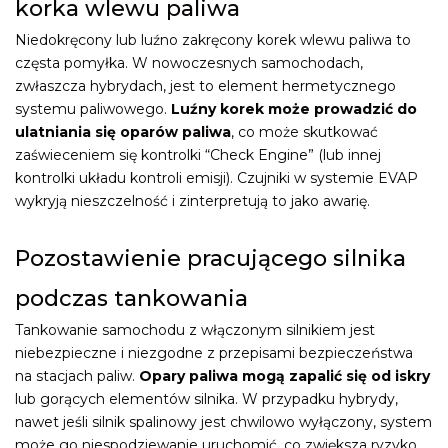
korka wlewu paliwa
Niedokręcony lub luźno zakręcony korek wlewu paliwa to
częsta pomyłka. W nowoczesnych samochodach,
zwłaszcza hybrydach, jest to element hermetycznego
systemu paliwowego.
Luźny korek może prowadzić do
ulatniania się oparów paliwa
, co może skutkować
zaświeceniem się kontrolki “Check Engine” (lub innej
kontrolki układu kontroli emisji). Czujniki w systemie EVAP
wykryją nieszczelność i zinterpretują to jako awarię.
Pozostawienie pracującego silnika
podczas tankowania
Tankowanie samochodu z włączonym silnikiem jest
niebezpieczne i niezgodne z przepisami bezpieczeństwa
na stacjach paliw.
Opary paliwa mogą zapalić się od iskry
lub gorących elementów silnika. W przypadku hybrydy,
nawet jeśli silnik spalinowy jest chwilowo wyłączony, system
może go niespodziewanie uruchomić, co zwiększa ryzyko.